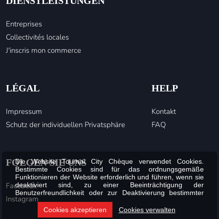
DIENSTLEISTUNGEN
Entreprises
Collectivités locales
J'inscris mon commerce
LÉGAL
HELP
Impressum
Kontakt
Schutz der individuellen Privatsphäre
FAQ
FOLGEN SIE UNS
Die Website Tournai City Chèque verwendet Cookies.
Bestimmte Cookies sind für das ordnungsgemäße
Funktionieren der Website erforderlich und führen, wenn sie
Facebook
deaktiviert sind, zu einer Beeinträchtigung der
Benutzerfreundlichkeit oder zur Deaktivierung bestimmter
Instagram
Funktionalitäten der Website. Andere Cookies werden zu
Analyse- oder Marketingzwecken verwendet.
Cookies akzeptieren
Cookies verwalten